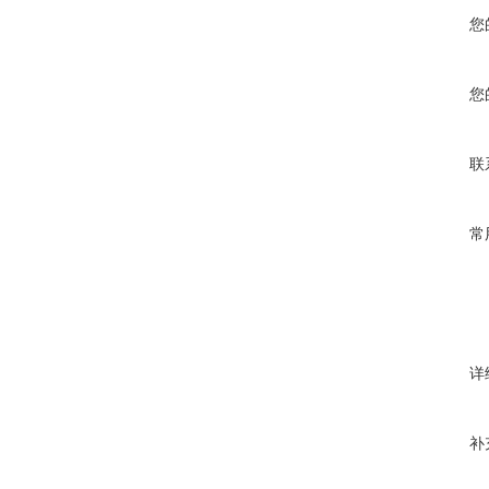
您
您
联
常
详
补