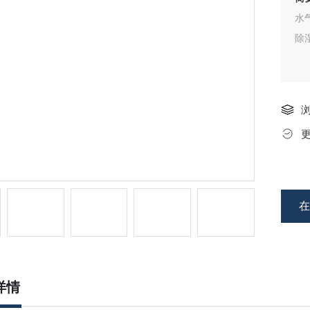
水
除
详情