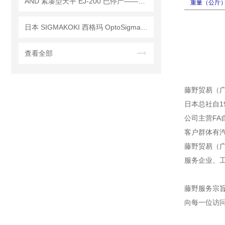
AND 紧凑型天平 EJ-200 已停产——后继替代型号：EJ-200B
重量（公斤
日本 SIGMAKOKI 西格玛 OptoSigma 自动载物台 OSMS26-50（Z）参展技术讲解
查看全部
藤野贸易（
日本总社自1
公司主营F
客户群体有
藤野贸易（广
服务企业、
藤野服务宗
向每一位访