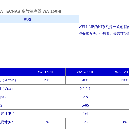
A TECNAS 空气清净器 WA-150HI
概述
WELL AIR的HI系列是一款
撞分离方法。
中压型。
最高可使用1.
WA-150HI
WA-400HI
WA-120
Nl/min）
150
400
1200
（Mpa）
0.1-1.6
pa）
2.5
）
5-65
寸(Rc)
1/4
寸(Rc)
1/4
3/8
3/4