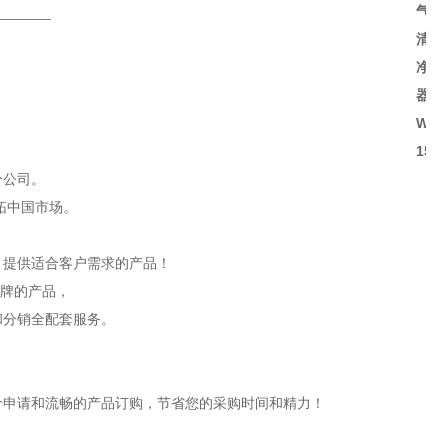
气
清
净
器
WA-
150H
分公司。
开拓中国市场。
，提供适合客户需求的产品！
品牌的产品，
和分销全配套服务。
价申请和流畅的产品订购，节省您的采购时间和精力！