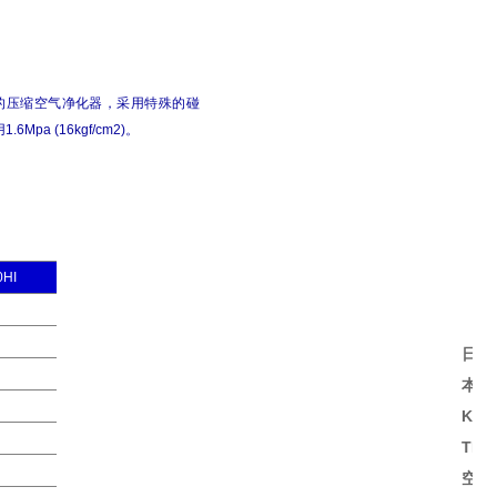
创新的压缩空气净化器，采用特殊的碰
6Mpa (16kgf/cm2)。
0HI
日
本
KAM
TEC
空