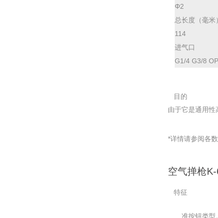
Φ2
总长度（毫米
114
进气口
G1/4 G3/8 O
目的
由于它是通用性
*详情
请参阅
各数
空气掸枪K-
特征
标准按钮类型