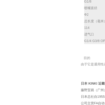
G1/8
喷嘴直径
Φ2
总长度（毫米
114
进气口
G1/4 G3/8 O
目的
由于它是通用性
日本 KINKI 近畿
藤野贸易（广州
日本总社自195
公司主营FA自