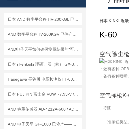
产品详
日本 AND 数字平台秤 HV-200KGL 已停产——后续替代型号：HV-200KC
日本 KINKI 近畿
K-60
AND 数字平台秤HV-200KGV 已停产——后续替代型号：HV-200KCP
AND电子天平如何确保测量结果的“可信度”？
空气除尘
日本 rikenkeiki 理研计器（株） GX-3R-A-CH4 便携式气体监测仪 产品介绍
・还有各种 OP
・备有各种喷嘴
Hasegawa 長谷川 电压检测仪HT-680DB 已停产 ——后续代替型号：HTE-700D
日本 FUJIKIN 富士金 VUWT-7.93-V / VUWT-1.6-V 压缩环式接头 工作原理
空气掸枪K-
特征
AND 称重传感器 AD-4212A-600 / AD-4212A-1000
标准按钮类型
AND 电子天平 GF-1000 已停产——后继替代型号：GF-1003A