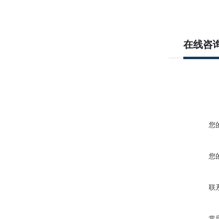
在线咨
您
您
联
常