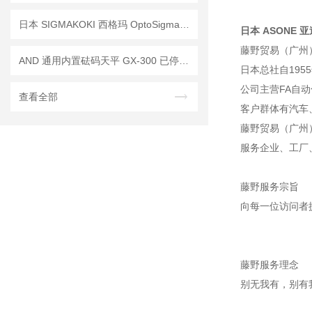
日本 SIGMAKOKI 西格玛 OptoSigma 自动载物台 OSMS26-50（Z）参展技术讲解
日本 ASONE 亚速
藤野贸易（广州
AND 通用内置砝码天平 GX-300 已停产——后继替代型号：GX-303A
日本总社自195
公司主营FA自
查看全部
客户群体有汽车
藤野贸易（广州
服务企业、工厂
藤野服务宗旨
向每一位访问者
藤野服务理念
别无我有，别有