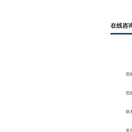
在线咨
您
您
联
常