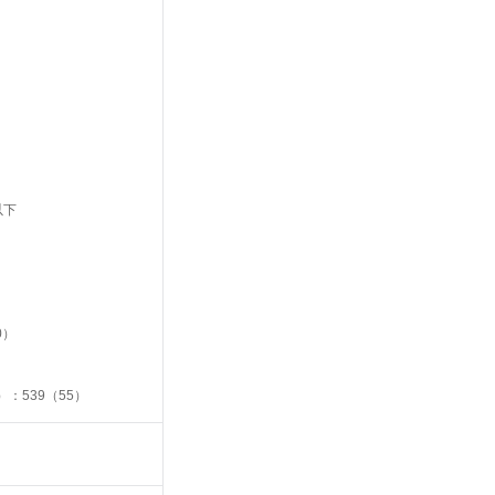
以下
0）
）：539（55）