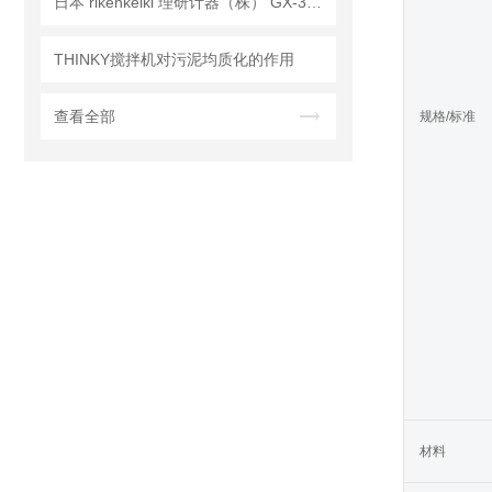
日本 rikenkeiki 理研计器（株） GX-3R-A-CH4 便携式气体监测仪 产品介绍
THINKY搅拌机对污泥均质化的作用
查看全部
规格/标准
材料