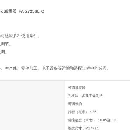
tex 减震器 FA-2725SL-C
器可适应多种使用条件。
以调节。
微调。
备、生产线、零件加工、电子设备等运输和装配过程中的减震。
可调减震器
孔板法：多孔不规则法
可调节的
行程（毫米）：25
碰撞速度（米/秒）：0.05至0.50
螺纹尺寸：M27×1.5