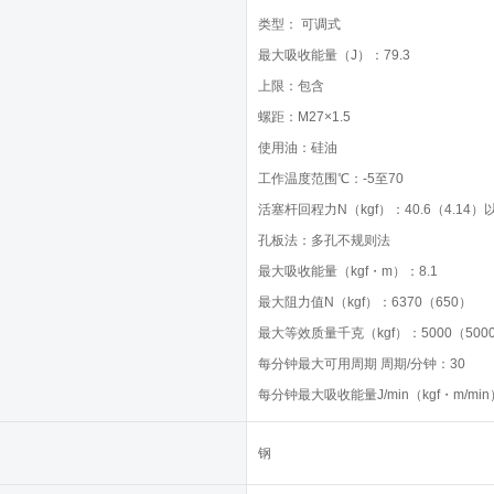
类型： 可调式
最大吸收能量（J）：79.3
上限：包含
螺距：M27×1.5
使用油：硅油
工作温度范围℃：-5至70
活塞杆回程力N（kgf）：40.6（4.14）
孔板法：多孔不规则法
最大吸收能量（kgf・m）：8.1
最大阻力值N（kgf）：6370（650）
最大等效质量千克（kgf）：5000（500
每分钟最大可用周期 周期/分钟：30
每分钟最大吸收能量J/min（kgf・m/min
钢