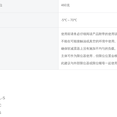
位
460克
-5℃～70℃
使用前请务必仔细阅读产品附带的使用
不能在可能接触油或真空的环境中使用
确保软减震器上没有施加不均匀的负载
主体可作为限位器使用，但限位位置会
此建议与外部限位器或限位螺母一起使
L-S
C
S