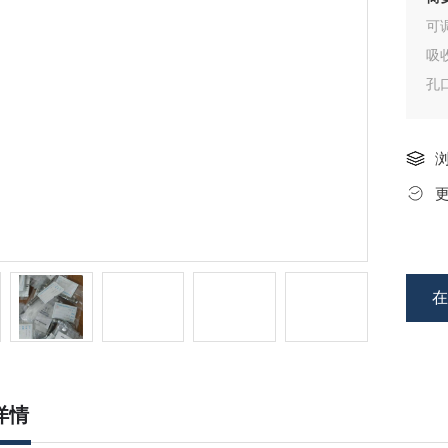
可
吸
孔
详情