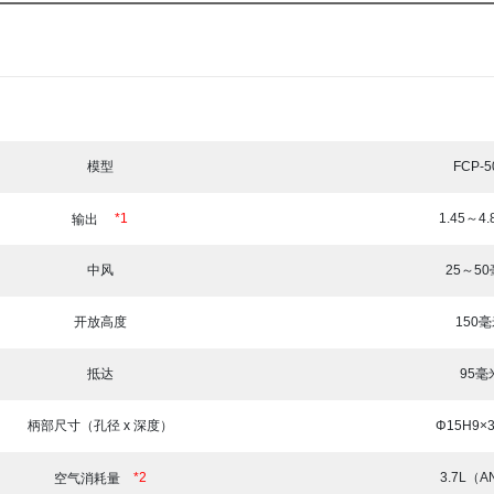
模型
FCP-5
*1
1.45～4.
输出
中风
25～5
开放高度
150
抵达
95毫
柄部尺寸（孔径 x 深度）
Φ15H9×
*2
3.7L（A
空气消耗量