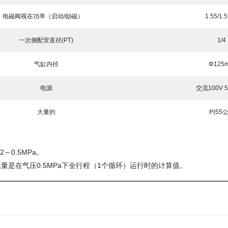
电磁阀视在功率（启动/励磁）
1.55/1.
一次侧配管直径(PT)
1/4
气缸内径
Φ125
电源
交流100V 5
大量的
约55
～0.5MPa。
是在气压0.5MPa下全行程（1个循环）运行时的计算值。