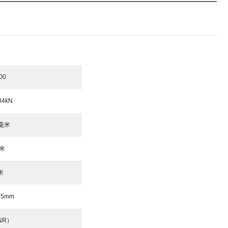
00
84kN
0毫米
毫米
米
35mm
NR）