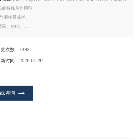
式的特殊单作用型
空气消耗量减半。
度高、省电。
准配备微动操作阀和空气装置，可顺利进行模具匹配。
构简单，突出物少，节省空间的设计，方便安装和安装。
浏览次数：
1493
有速度控制器，可自由调节压力机下降速度。
更新时间：
2026-01-20
有机械限位器，用于调整下死点。
 最小刻有 5/100mm 刻度。请在进行调整时使用。
在线咨询