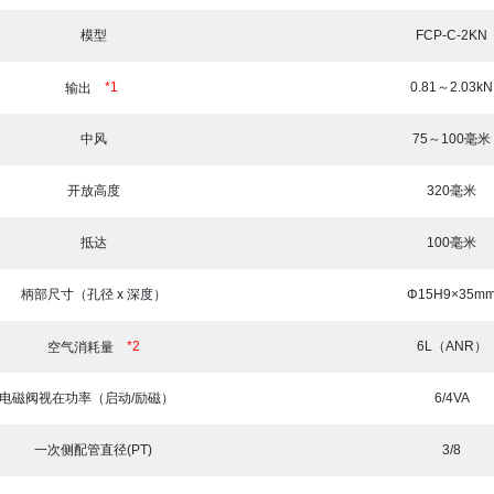
模型
FCP-C-2KN
0.81～2.03kN
*1
输出
中风
75～100毫米
开放高度
320毫米
抵达
100毫米
柄部尺寸（孔径 x 深度）
Φ15H9×35m
*2
6L（ANR）
空气消耗量
电磁阀视在功率（启动/励磁）
6/4VA
一次侧配管直径(PT)
3/8