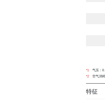
*1
气压：0.2
*2
空气消耗量
特征