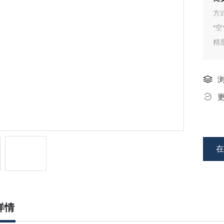
方
*
精
标
结
配
配
*
详情