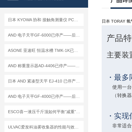
产品详
日本 KYOWA 协和 接触角测量仪 PCA-1已停产—— 后续替代型号：PCA-11
日本 TORAY 氧气
AND 电子天平GF-6000已停产——后继替代型号：GF-6001A
产品特
ASONE 亚速旺 恒温水槽 TMK-1K已停产——后续替代型号：TMK-1A-F
主要装
AND 称重显示器AD-4406已停产——后继代替型号：AD-4406A
・最多
日本 AND 紧凑型天平 EJ-410 已停产——后继替代型号：EJ-410B
使用一台
（转换器
AND 电子天平GF-4000已停产——后继替代型号：GF-4002A
ESCO喜一液压千斤顶如何平衡“减重”与“增能”的技术矛盾
・实现
非常适合
ULVAC爱发科油雾收集器的性能与效率优势