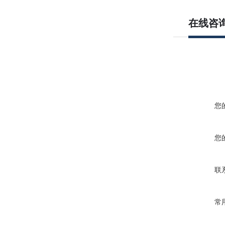
在线咨
您
您
联
常